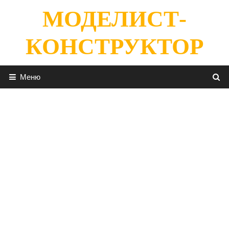
Перейти
МОДЕЛИСТ-
к
содержимому
КОНСТРУКТОР
Меню