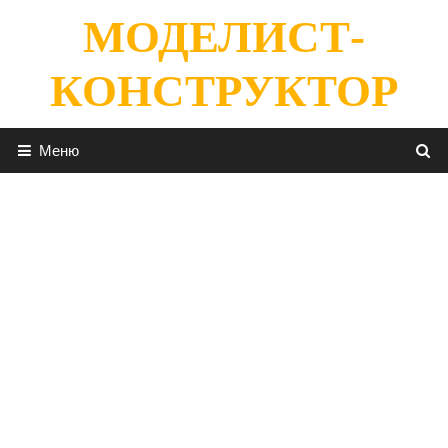
Перейти
МОДЕЛИСТ-
к
содержимому
КОНСТРУКТОР
Меню