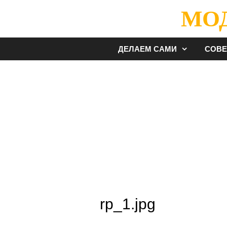
Перейти
МО
к
содержимому
ДЕЛАЕМ САМИ
СОВ
rp_1.jpg