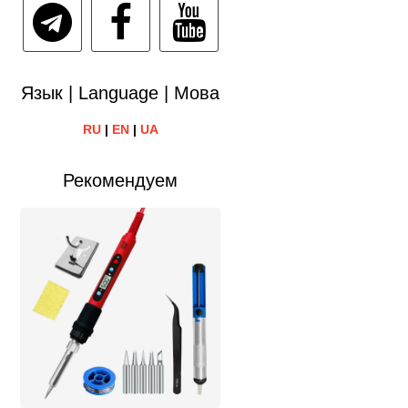
Язык | Language | Мова
RU
|
EN
|
UA
Рекомендуем