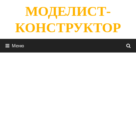
Перейти
МОДЕЛИСТ-
к
содержимому
КОНСТРУКТОР
Меню