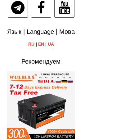
Язык | Language | Мова
RU
|
EN
|
UA
Рекомендуем