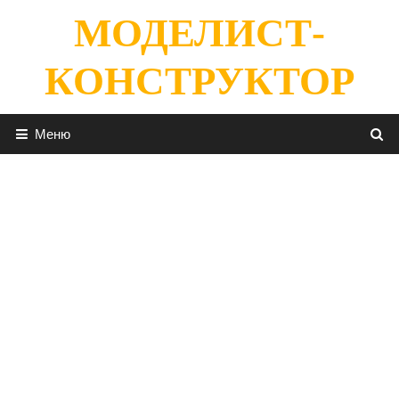
Перейти
МОДЕЛИСТ-
к
содержимому
КОНСТРУКТОР
Меню