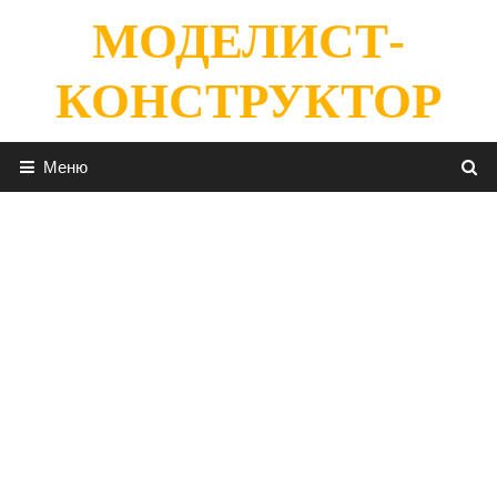
Перейти
МОДЕЛИСТ-
к
содержимому
КОНСТРУКТОР
Меню