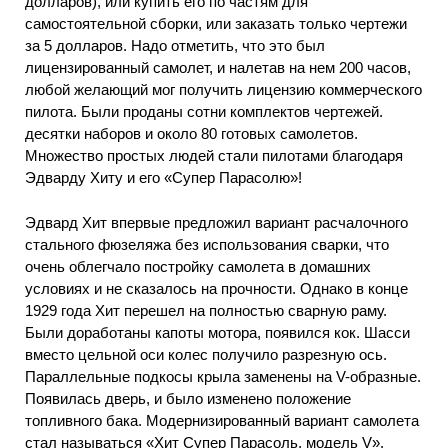
долларов), или купить его по частям для
самостоятельной сборки, или заказать только чертежи
за 5 долларов. Надо отметить, что это был
лицензированный самолет, и налетав на нем 200 часов,
любой желающий мог получить лицензию коммерческого
пилота. Были проданы сотни комплектов чертежей.
десятки наборов и около 80 готовых самолетов.
Множество простых людей стали пилотами благодаря
Эдварду Хиту и его «Супер Парасолю»!
Эдвард Хит впервые предложил вариант расчалочного
стального фюзеляжа без использования сварки, что
очень облегчало постройку самолета в домашних
условиях и не сказалось на прочности. Однако в конце
1929 года Хит перешел на полностью сварную раму.
Были доработаны капоты мотора, появился кок. Шасси
вместо цельной оси колес получило разрезную ось.
Параллельные подкосы крыла заменены на V-образные.
Появилась дверь, и было изменено положение
топливного бака. Модернизированный вариант самолета
стал называться «Хит Супер Парасоль, модель V».