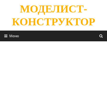
Перейти
МОДЕЛИСТ-
к
содержимому
КОНСТРУКТОР
Меню