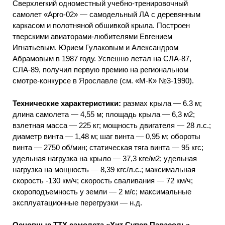
Сверхлегкий одноместный учебно-тренировочный
самолет «Арго-02» — самодельный ЛА с деревянным
каркасом и полотняной обшивкой крыла. Построен
тверскими авиаторами-любителями Евгением
Игнатьевым. Юрием Гулаковым и Александром
Абрамовым в 1987 году. Успешно летал на СЛА-87,
СЛА-89, получил первую премию на региональном
смотре-конкурсе в Ярославле (см. «М-К» №3-1990).
Технические характеристики:
размах крыла — 6.3 м;
длина самолета — 4,55 м; площадь крыла — 6,3 м2;
взлетная масса — 225 кг; мощность двигателя — 28 л.с.;
диаметр винта — 1,48 м; шаг винта — 0,95 м; обороты
винта — 2750 об/мин; статическая тяга винта — 95 кгс;
удельная нагрузка на крыло — 37,3 кге/м2; удельная
нагрузка на мощность — 8,39 кгс/л.с.; максимальная
скорость -130 км/ч; скорость сваливания — 72 км/ч;
скороподъемность у земли — 2 м/с; максимальные
эксплуатационные перегрузки — н.д.
Основные ТТХ самолета «Хит Супер Парасоль»,