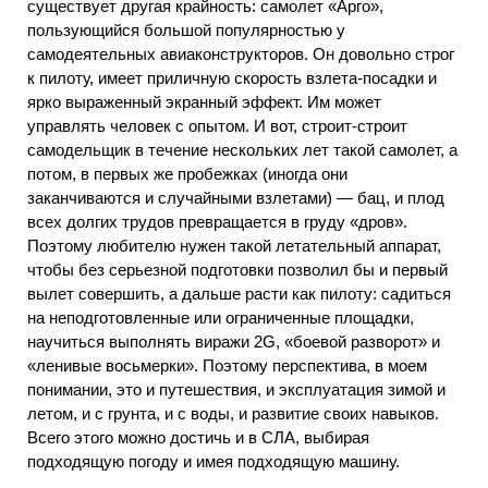
существует другая крайность: самолет «Арго»,
пользующийся большой популярностью у
самодеятельных авиаконструкторов. Он довольно строг
к пилоту, имеет приличную скорость взлета-посадки и
ярко выраженный экранный эффект. Им может
управлять человек с опытом. И вот, строит-строит
самодельщик в течение нескольких лет такой самолет, а
потом, в первых же пробежках (иногда они
заканчиваются и случайными взлетами) — бац, и плод
всех долгих трудов превращается в груду «дров».
Поэтому любителю нужен такой летательный аппарат,
чтобы без серьезной подготовки позволил бы и первый
вылет совершить, а дальше расти как пилоту: садиться
на неподготовленные или ограниченные площадки,
научиться выполнять виражи 2G, «боевой разворот» и
«ленивые восьмерки». Поэтому перспектива, в моем
понимании, это и путешествия, и эксплуатация зимой и
летом, и с грунта, и с воды, и развитие своих навыков.
Всего этого можно достичь и в СЛА, выбирая
подходящую погоду и имея подходящую машину.