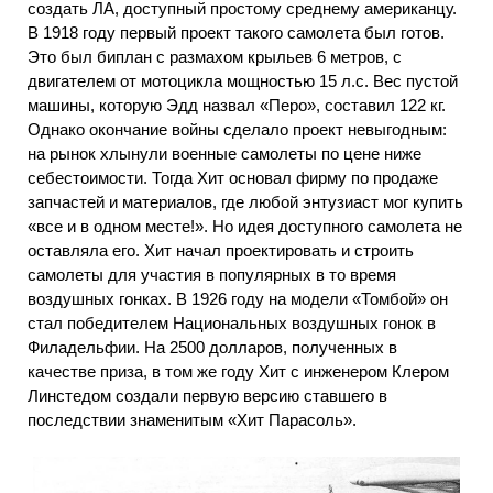
создать ЛА, доступный простому среднему американцу.
В 1918 году первый проект такого самолета был готов.
Это был биплан с размахом крыльев 6 метров, с
двигателем от мотоцикла мощностью 15 л.с. Вес пустой
машины, которую Эдд назвал «Перо», составил 122 кг.
Однако окончание войны сделало проект невыгодным:
на рынок хлынули военные самолеты по цене ниже
себестоимости. Тогда Хит основал фирму по продаже
запчастей и материалов, где любой энтузиаст мог купить
«все и в одном месте!». Но идея доступного самолета не
оставляла его. Хит начал проектировать и строить
самолеты для участия в популярных в то время
воздушных гонках. В 1926 году на модели «Томбой» он
стал победителем Национальных воздушных гонок в
Филадельфии. На 2500 долларов, полученных в
качестве приза, в том же году Хит с инженером Клером
Линстедом создали первую версию ставшего в
последствии знаменитым «Хит Парасоль».