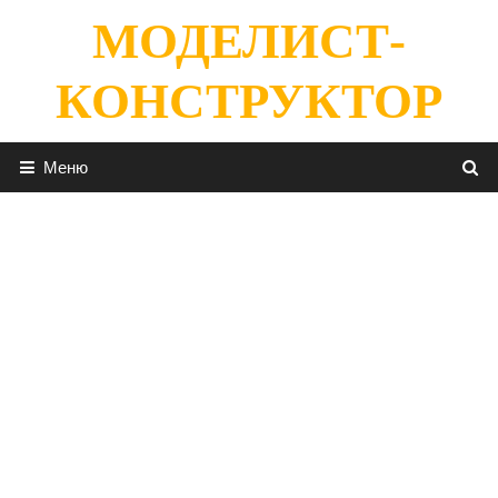
Перейти
МОДЕЛИСТ-
к
содержимому
КОНСТРУКТОР
Меню