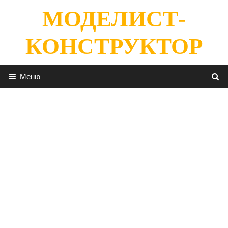
Перейти
МОДЕЛИСТ-
к
содержимому
КОНСТРУКТОР
Меню