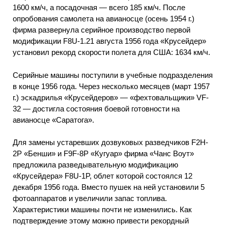
1600 км/ч, а посадочная — всего 185 км/ч. После
опробования самолета на авианосце (осень 1954 г.)
фирма развернула серийное производство первой
модификации F8U-1.21 августа 1956 года «Крусейдер»
установил рекорд скорости полета для США: 1634 км/ч.
Серийные машины поступили в учебные подразделения
в конце 1956 года. Через несколько месяцев (март 1957
г.) эскадрилья «Крусейдеров» — «фехтовальщики» VF-
32 — достигла состояния боевой готовности на
авианосце «Саратога».
Для замены устаревших дозвуковых разведчиков F2H-
2P «Бенши» и F9F-8P «Кугуар» фирма «Чанс Воут»
предложила разведывательную модификацию
«Крусейдера» F8U-1P, облет которой состоялся 12
декабря 1956 года. Вместо пушек на ней установили 5
фотоаппаратов и увеличили запас топлива.
Характеристики машины почти не изменились. Как
подтверждение этому можно привести рекордный