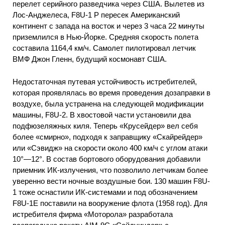
перелет серийного разведчика через США. Вылетев из
Лос-Анджелеса, F8U-1 Р пересек Американский
континент с запада на восток и через 3 часа 22 минуты
приземлился в Нью-Йорке. Средняя скорость полета
составила 1164,4 км/ч. Самолет пилотировал летчик
ВМФ Джон Гленн, будущий космонавт США.
Недостаточная путевая устойчивость истребителей,
которая проявлялась во время проведения дозаправки в
воздухе, была устранена на следующей модификации
машины, F8U-2. В хвостовой части установили два
подфюзеляжных киля. Теперь «Крусейдер» вел себя
более «смирно», подходя к заправщику «Скайрейдер»
или «Сэвидж» на скорости около 400 км/ч с углом атаки
10°—12°. В состав бортового оборудования добавили
приемник ИК-излучения, что позволило летчикам более
уверенно вести ночные воздушные бои. 130 машин F8U-
1 тоже оснастили ИК-системами и под обозначением
F8U-1Е поставили на вооружение флота (1958 год). Для
истребителя фирма «Моторола» разработала