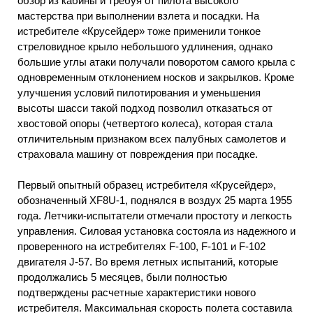
обзор из кабины и требуя от пилота высокого
мастерства при выполнении взлета и посадки. На
истребителе «Крусейдер» тоже применили тонкое
стреловидное крыло небольшого удлинения, однако
большие углы атаки получали поворотом самого крыла с
одновременным отклонением носков и закрылков. Кроме
улучшения условий пилотирования и уменьшения
высоты шасси такой подход позволил отказаться от
хвостовой опоры (четвертого колеса), которая стала
отличительным признаком всех палубных самолетов и
страховала машину от повреждения при посадке.
Первый опытный образец истребителя «Крусейдер»,
обозначенный XF8U-1, поднялся в воздух 25 марта 1955
года. Летчики-испытатели отмечали простоту и легкость
управления. Силовая установка состояла из надежного и
проверенного на истребителях F-100, F-101 и F-102
двигателя J-57. Во время летных испытаний, которые
продолжались 5 месяцев, были полностью
подтверждены расчетные характеристики нового
истребителя. Максимальная скорость полета составила