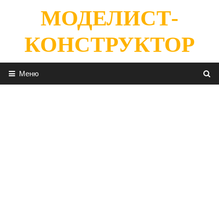
Перейти
МОДЕЛИСТ-
к
содержимому
КОНСТРУКТОР
Меню