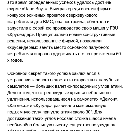
это время определенных успехов удалось достичь
фирме «Чанс Воут». Выиграв среди восьми фирм в
конкурсе эскизных проектов сверхзвукового
истребителя для ВМС, она построила, облетала и
запустила в серийное производство свою машину F8U
«Крусейдер». Принципиально новые конструктивные
решения, использованные фирмой, позволили
«крусейдерам» занять место основного палубного
истребителя и прочно удерживать его на протяжении 60-
х годов.
Основной секрет такого успеха заключался в
устранении главного недостатка скоростных палубных
самолетов — больших взлетно-посадочных углов атаки.
Дело в том, что стреловидные крылья небольшого
удлинения, использовавшиеся на самолетах «Демон»,
«Катлесс» и «Кугуар», развивали максимальную
подъемную силу при угле атаки около 30°. Для
достижения таких углов носовая стойка шасси имела
необычайно большую высоту, существенно ухудшая