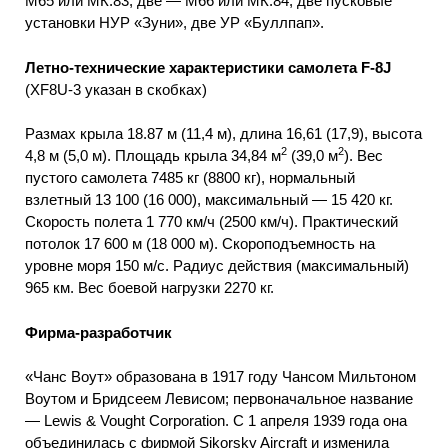
М65 или МК.83, две — М66 или МК.84, две пусковые
установки НУР «Зуни», две УР «Буллпап».
Летно-технические характеристики самолета F-8J
(XF8U-3 указан в скобках)
Размах крыла 18.87 м (11,4 м), длина 16,61 (17,9), высота
2
2
4,8 м (5,0 м). Площадь крыла 34,84 м
(39,0 м
). Вес
пустого самолета 7485 кг (8800 кг), нормальный
взлетный 13 100 (16 000), максимальный — 15 420 кг.
Скорость полета 1 770 км/ч (2500 км/ч). Практический
потолок 17 600 м (18 000 м). Скороподъемность на
уровне моря 150 м/с. Радиус действия (максимальный)
965 км. Вес боевой нагрузки 2270 кг.
Фирма-разработчик
«Чанс Воут» образована в 1917 году Чансом Мильтоном
Воутом и Бридсеем Левисом; первоначальное название
— Lewis & Vought Corporation. С 1 апреля 1939 года она
объединилась с фирмой Sikorsky Aircraft и изменила