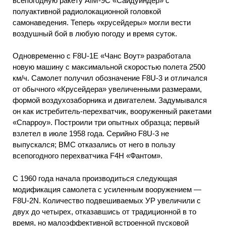
всепогодную ракету AIM-9C «Сайдуиндер» с
полуактивной радиолокационной головкой
самонаведения. Теперь «крусейдеры» могли вести
воздушный бой в любую погоду и время суток.
Одновременно с F8U-1E «Чанс Воут» разработала
новую машину с максимальной скоростью полета 2500
км/ч. Самолет получил обозначение F8U-3 и отличался
от обычного «Крусейдера» увеличенными размерами,
формой воздухозаборника и двигателем. Задумывался
он как истребитель-перехватчик, вооруженный ракетами
«Спарроу». Построили три опытных образца; первый
взлетел в июле 1958 года. Серийно F8U-3 не
выпускался; ВМС отказались от него в пользу
всепогодного перехватчика F4H «Фантом».
С 1960 года начала производиться следующая
модификация самолета с усиленным вооружением —
F8U-2N. Количество подвешиваемых УР увеличили с
двух до четырех, отказавшись от традиционной в то
время, но малоэффективной встроенной пусковой