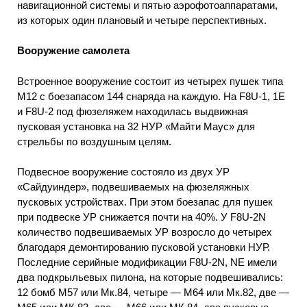
навигационной системы и пятью аэрофотоаппаратами,
из которых один плановый и четыре перспективных.
Вооружение самолета
Встроенное вооружение состоит из четырех пушек типа
М12 с боезапасом 144 снаряда на каждую. На F8U-1, 1Е
и F8U-2 под фюзеляжем находилась выдвижная
пусковая установка на 32 НУР «Майти Маус» для
стрельбы по воздушным целям.
Подвесное вооружение состояло из двух УР
«Сайдуиндер», подвешиваемых на фюзеляжных
пусковых устройствах. При этом боезапас для пушек
при подвеске УР снижается почти на 40%. У F8U-2N
количество подвешиваемых УР возросло до четырех
благодаря демонтированию пусковой установки НУР.
Последние серийные модификации F8U-2N, NE имели
два подкрыльевых пилона, на которые подвешивались:
12 бомб М57 или Мк.84, четыре — М64 или Мк.82, две —