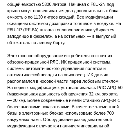
общей емкостью 5300 литров. Начиная с F8U-2N под
крыло могут подвешиваться два дополнительных бака
емкостью по 1130 литров каждый. Все модификации
оснащены системой дозаправки топливом в воздухе. На
F8U-1P (RF-8A) штанга топливоприемника убирается
заподлицо в фюзеляж, а на остальных — в выпуклый
обтекатель по левому борту.
Электронное оборудование истребителя состоит из
обзорно-прицельной РЛС, ИК прицельной системы,
системы автоматического управления полетом и
автоматической посадки на авианосец. ИК датчик
располагался в носовой части перед лобовым стеклом.
На первых модификациях устанавливалась РЛС APQ-50
(максимальная дальность обнаружения 32 км, захвата
— 20 км). Более современные имели станцию APQ-94 с
более высокими показателями. В качестве элементной
базы в электронных блоках использовано более 700
вакуумных ламп. Оборудование разведывательной
модификации отличается наличием инерциальной