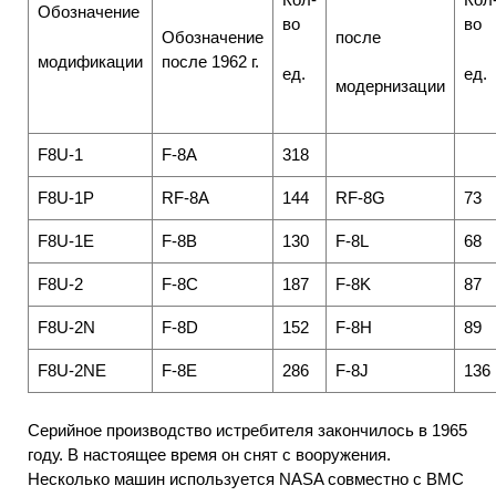
Обозначение
во
во
после
Обозначение
модификации
после 1962 г.
ед.
ед.
модернизации
F8U-1
F-8A
318
F8U-1P
RF-8A
144
RF-8G
73
F8U-1E
F-8B
130
F-8L
68
F8U-2
F-8C
187
F-8K
87
F8U-2N
F-8D
152
F-8H
89
F8U-2NE
F-8E
286
F-8J
136
Серийное производство истребителя закончилось в 1965
году. В настоящее время он снят с вооружения.
Несколько машин используется NASA совместно с ВМС