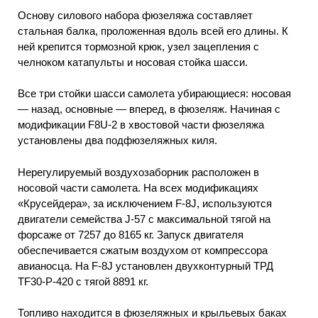
Основу силового набора фюзеляжа составляет
стальная балка, проложенная вдоль всей его длины. К
ней крепится тормозной крюк, узел зацепления с
челноком катапульты и носовая стойка шасси.
Все три стойки шасси самолета убирающиеся: носовая
— назад, основные — вперед, в фюзеляж. Начиная с
модификации F8U-2 в хвостовой части фюзеляжа
установлены два подфюзеляжных киля.
Нерегулируемый воздухозаборник расположен в
носовой части самолета. На всех модификациях
«Крусейдера», за исключением F-8J, используются
двигатели семейства J-57 с максимальной тягой на
форсаже от 7257 до 8165 кг. Запуск двигателя
обеспечивается сжатым воздухом от компрессора
авианосца. На F-8J установлен двухконтурный ТРД
TF30-P-420 с тягой 8891 кг.
Топливо находится в фюзеляжных и крыльевых баках