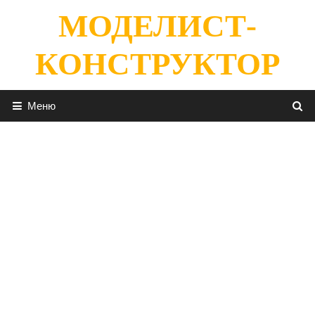
Перейти
МОДЕЛИСТ-
к
содержимому
КОНСТРУКТОР
Меню