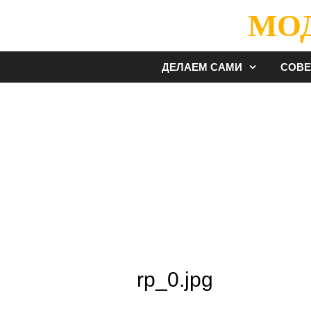
Перейти
МО
к
содержимому
ДЕЛАЕМ САМИ
СОВ
rp_0.jpg