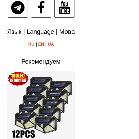
Язык | Language | Мова
RU
|
EN
|
UA
Рекомендуем