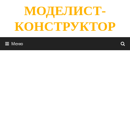
Перейти
МОДЕЛИСТ-
к
содержимому
КОНСТРУКТОР
Меню