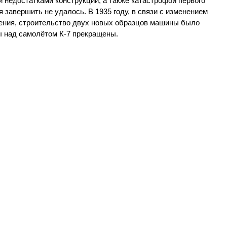
и недостатками конструкции, а также катастрофой первого
 завершить не удалось. В 1935 году, в связи с изменением
ения, строительство двух новых образцов машины было
ы над самолётом К-7 прекращены.