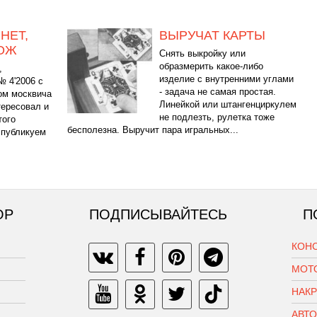
НЕТ,
ВЫРУЧАТ КАРТЫ
ОЖ
Снять выкройку или
образмерить какое-либо
,
изделие с внутренними углами
№ 4'2006 с
- задача не самая простая.
ом москвича
Линейкой или штангенциркулем
тересовал и
не подлезть, рулетка тоже
того
бесполезна. Выручит пара игральных...
 публикуем
ОР
ПОДПИСЫВАЙТЕСЬ
П
КОН
МОТ
НАК
АВТ