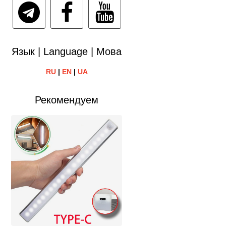
Язык | Language | Мова
RU
|
EN
|
UA
Рекомендуем