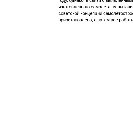
году, однако, в связи с выявленным
изготовленного самолета, испытания
советской концепции самолётостро
приостановлено, а затем все работ