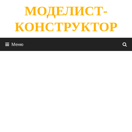
Перейти
МОДЕЛИСТ-
к
содержимому
КОНСТРУКТОР
Меню