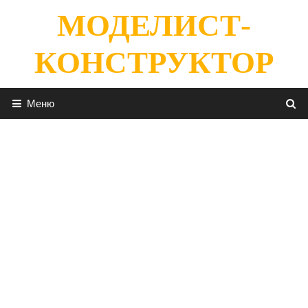
Перейти
МОДЕЛИСТ-
к
содержимому
КОНСТРУКТОР
Меню