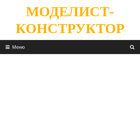
Перейти
МОДЕЛИСТ-
к
содержимому
КОНСТРУКТОР
Меню