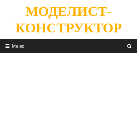
Перейти
МОДЕЛИСТ-
к
содержимому
КОНСТРУКТОР
Меню