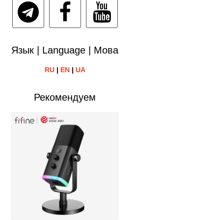
Язык | Language | Мова
RU
|
EN
|
UA
Рекомендуем