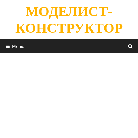
Перейти
МОДЕЛИСТ-
к
содержимому
КОНСТРУКТОР
Меню