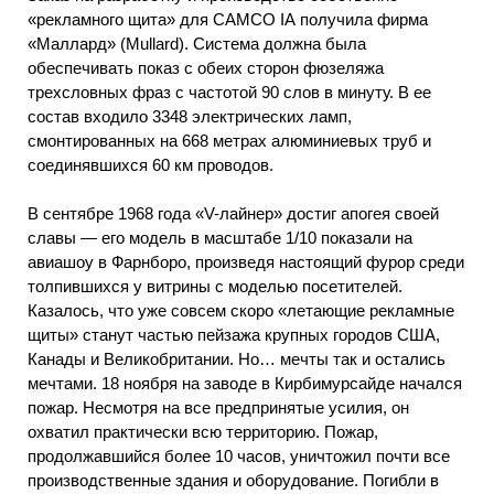
«рекламного щита» для САМСО ІА получила фирма
«Маллард» (Мullard). Система должна была
обеспечивать показ с обеих сторон фюзеляжа
трехсловных фраз с частотой 90 слов в минуту. В ее
состав входило 3348 электрических ламп,
смонтированных на 668 метрах алюминиевых труб и
соединявшихся 60 км проводов.
В сентябре 1968 года «V-лайнер» достиг апогея своей
славы — его модель в масштабе 1/10 показали на
авиашоу в Фарнборо, произведя настоящий фурор среди
толпившихся у витрины с моделью посетителей.
Казалось, что уже совсем скоро «летающие рекламные
щиты» станут частью пейзажа крупных городов США,
Канады и Великобритании. Но… мечты так и остались
мечтами. 18 ноября на заводе в Кирбимурсайде начался
пожар. Несмотря на все предпринятые усилия, он
охватил практически всю территорию. Пожар,
продолжавшийся более 10 часов, уничтожил почти все
производственные здания и оборудование. Погибли в