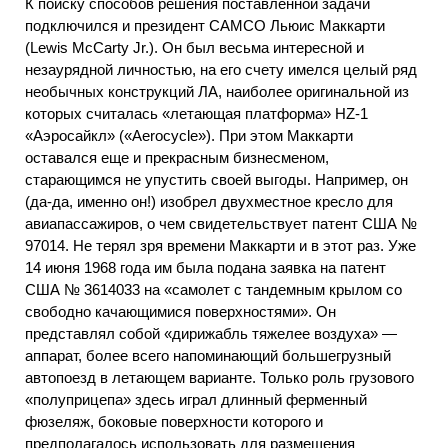
К поиску способов решения поставленной задачи
подключился и президент САМСО Льюис Маккарти
(Lewis McCarty Jr.). Он был весьма интересной и
незаурядной личностью, на его счету имелся целый ряд
необычных конструкций ЛА, наиболее оригинальной из
которых считалась «летающая платформа» HZ-1
«Аэросайкл» («Aerocycle»). При этом Маккарти
оставался еще и прекрасным бизнесменом,
старающимся не упустить своей выгоды. Например, он
(да-да, именно он!) изобрел двухместное кресло для
авиапассажиров, о чем свидетельствует патент США №
97014. Не терял зря времени Маккарти и в этот раз. Уже
14 июня 1968 года им была подана заявка на патент
США № 3614033 на «самолет с тандемным крылом со
свободно качающимися поверхностями». Он
представлял собой «дирижабль тяжелее воздуха» —
аппарат, более всего напоминающий большегрузный
автопоезд в летающем варианте. Только роль грузового
«полуприцепа» здесь играл длинный ферменный
фюзеляж, боковые поверхности которого и
предполагалось использовать для размещения