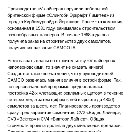
Производство «V-лайнера» поручили небольшой
британской фирме «Слингсби Эркрафт Лимитед» из
городка Кирбимурсайд в Йоркшире. Ранее эта компания,
основанная в 1931 году, занималась строительством
разнообразных планеров. В начале 1968 года она
получила заказ на строительство двух самолетов,
получивших название САМСО IА.
Если назвать планы по строительству «V-лайнеров»
наполеоновскими, то значит не сказать ничего!
Создается такое впечатление, что у руководителей
САМСО развилась мания величия в острой форме. Так,
по первоначальной программе предполагалась
постройка 42-х «летающих рекламных щитов» в течение
четырех лет, а затем цифры в ней выросли до 480(!)
самолетов за шесть лет. Планировалось производство
сразу трех вариантов самолетов: СV2 «Видео Лайнер»,
СV3 «Вектор» и СV4 «Виктори Лайнер». Общая
стоимость проекта достигла двух миллионов долларов.
Продумывалась и стратегия эксплуатации «V-