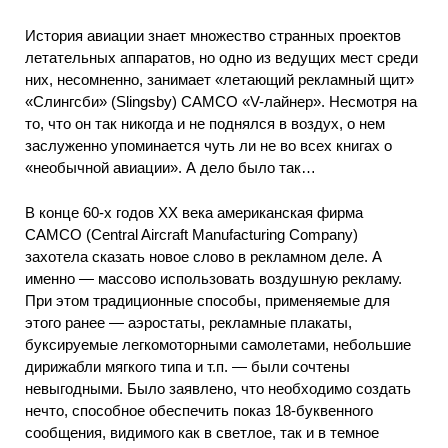
История авиации знает множество странных проектов
летательных аппаратов, но одно из ведущих мест среди
них, несомненно, занимает «летающий рекламный щит»
«Слингсби» (Slingsby) САМСО «V-лайнер». Несмотря на
то, что он так никогда и не поднялся в воздух, о нем
заслуженно упоминается чуть ли не во всех книгах о
«необычной авиации». А дело было так…
В конце 60-х годов XX века американская фирма
САМСО (Central Aircraft Manufacturing Company)
захотела сказать новое слово в рекламном деле. А
именно — массово использовать воздушную рекламу.
При этом традиционные способы, применяемые для
этого ранее — аэростаты, рекламные плакаты,
буксируемые легкомоторными самолетами, небольшие
дирижабли мягкого типа и т.п. — были сочтены
невыгодными. Было заявлено, что необходимо создать
нечто, способное обеспечить показ 18-буквенного
сообщения, видимого как в светлое, так и в темное