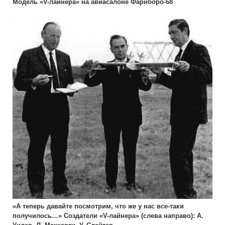
Модель «V-лайнера» на авиасалоне Фарнборо-68
«А теперь давайте посмотрим, что же у нас все-таки
получилось…» Создатели «V-лайнера» (слева направо): А.