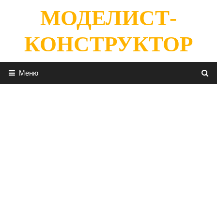
Перейти
МОДЕЛИСТ-
к
содержимому
КОНСТРУКТОР
Меню