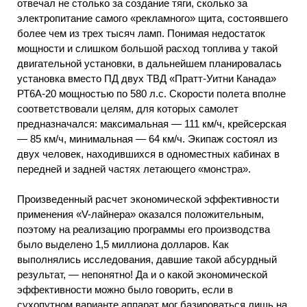
отвечал не столько за создание тяги, сколько за
электропитание самого «рекламного» щита, состоявшего
более чем из трех тысяч ламп. Понимая недостаток
мощности и слишком большой расход топлива у такой
двигательной установки, в дальнейшем планировалась
установка вместо ПД двух ТВД «Пратт-Уитни Канада»
РТ6А-20 мощностью по 580 л.с. Скорости полета вполне
соответствовали целям, для которых самолет
предназначался: максимальная — 111 км/ч, крейсерская
— 85 км/ч, минимальная — 64 км/ч. Экипаж состоял из
двух человек, находившихся в одноместных кабинах в
передней и задней частях летающего «монстра».
Произведенный расчет экономической эффективности
применения «V-лайнера» оказался положительным,
поэтому на реализацию программы его производства
было выделено 1,5 миллиона долларов. Как
выполнялись исследования, давшие такой абсурдный
результат, — непонятно! Да и о какой экономической
эффективности можно было говорить, если в
сухопутном варианте аппарат мог базироваться лишь на