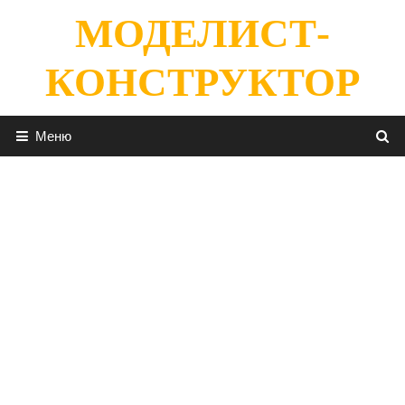
Перейти
МОДЕЛИСТ-
к
содержимому
КОНСТРУКТОР
Меню