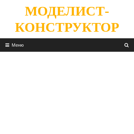
Перейти
МОДЕЛИСТ-
к
содержимому
КОНСТРУКТОР
Меню