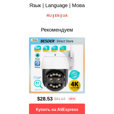
Язык | Language | Мова
RU
|
EN
|
UA
Рекомендуем
$28.53
$81.53
-65%
Купить на AliExpress