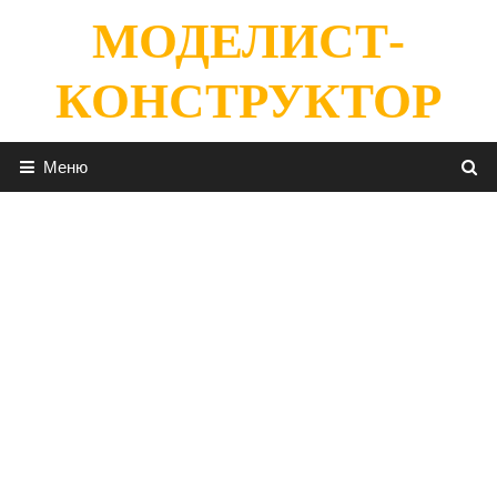
Перейти
МОДЕЛИСТ-
к
содержимому
КОНСТРУКТОР
Меню