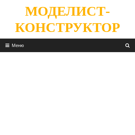
Перейти
МОДЕЛИСТ-
к
содержимому
КОНСТРУКТОР
Меню