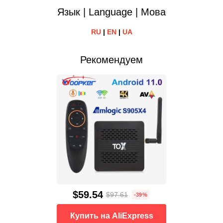
Язык | Language | Мова
RU
|
EN
|
UA
Рекомендуем
$59.54
$97.61
-39%
Купить на AliExpress