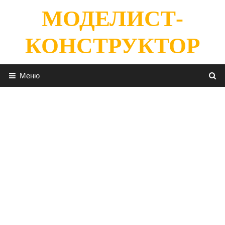
Перейти
МОДЕЛИСТ-
к
содержимому
КОНСТРУКТОР
Меню