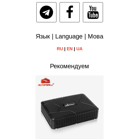
Язык | Language | Мова
RU
|
EN
|
UA
Рекомендуем