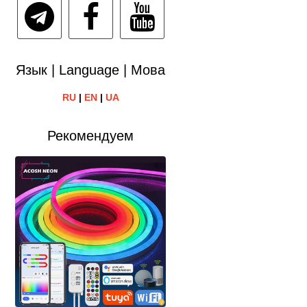
Язык | Language | Мова
RU
|
EN
|
UA
Рекомендуем