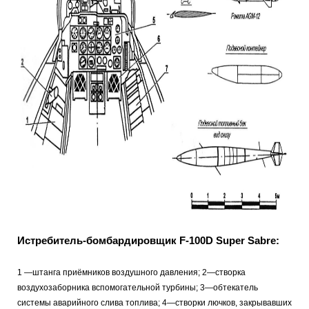
Истребитель-бомбардировщик F-100D Super Sabre:
1 —штанга приёмников воздушного давления; 2—створка
воздухозаборника вспомогательной турбины; 3—обтекатель
системы аварийного слива топлива; 4—створки лючков, закрывавших