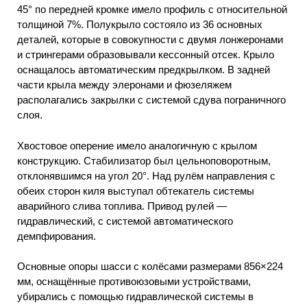
45° по передней кромке имело профиль с относительной
толщиной 7%. Полукрыло состояло из 36 основных
деталей, которые в совокупности с двумя лонжеронами
и стрингерами образовывали кессонный отсек. Крыло
оснащалось автоматическим предкрылком. В задней
части крыла между элеронами и фюзеляжем
располагались закрылки с системой сдува пограничного
слоя.
Хвостовое оперение имело аналогичную с крылом
конструкцию. Стабилизатор был цельноповоротным,
отклонявшимся на угол 20°. Над рулём направления с
обеих сторон киля выступал обтекатель системы
аварийного слива топлива. Привод рулей —
гидравлический, с системой автоматического
демпфирования.
Основные опоры шасси с колёсами размерами 856×224
мм, оснащённые противоюзовыми устройствами,
убирались с помощью гидравлической системы в