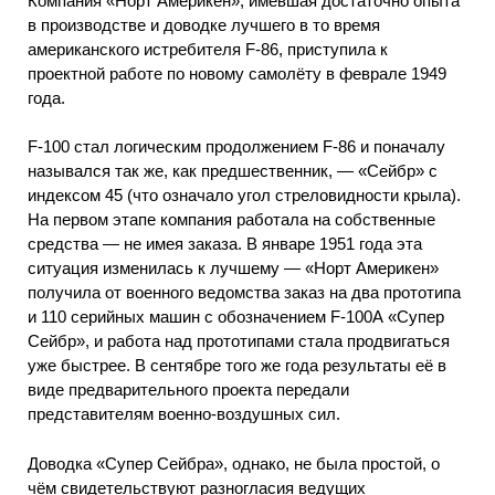
Компания «Норт Америкен», имевшая достаточно опыта
в производстве и доводке лучшего в то время
американского истребителя F-86, приступила к
проектной работе по новому самолёту в феврале 1949
года.
F-100 стал логическим продолжением F-86 и поначалу
назывался так же, как предшественник, — «Сейбр» с
индексом 45 (что означало угол стреловидности крыла).
На первом этапе компания работала на собственные
средства — не имея заказа. В январе 1951 года эта
ситуация изменилась к лучшему — «Норт Америкен»
получила от военного ведомства заказ на два прототипа
и 110 серийных машин с обозначением F-100А «Супер
Сейбр», и работа над прототипами стала продвигаться
уже быстрее. В сентябре того же года результаты её в
виде предварительного проекта передали
представителям военно-воздушных сил.
Доводка «Супер Сейбра», однако, не была простой, о
чём свидетельствуют разногласия ведущих