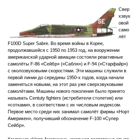
Свер
хзвук
овой
само
лёт
F100D Super Sabre. Во время войны в Корее,
продолжавшейся с 1950 по 1953 год, на вооружении
американской ударной авиации состояли реактивные
самолёты F-86 «Сейбр» («Сабля») и F-94 («Старфайр»)
с околозвуковыми скоростями. Эти машины служили в
первой линии до середины 1950-х годов, когда начали
заменяться новыми, на этот раз уже сверхзвуковыми
самолётами. Машины нового поколения было принято
называть Centuty fighters (истребители столетия) или
«сотками», в соответствии с их числовым индексом.
Первое место среди них занимал самолёт фирмы «Норт
Америкен», получивший обозначение F-100 «Супер
Сейбр».