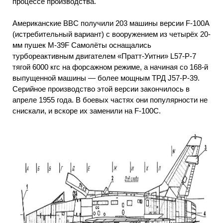
процессе производства.
Американские ВВС получили 203 машины версии F-100А
(истребительный вариант) с вооружением из четырёх 20-
мм пушек М-39F Самолёты оснащались
турбореактивным двигателем «Пратт-Уитни» L57-Р-7
тягой 6000 кгс на форсажном режиме, а начиная со 168-й
выпущенной машины — более мощным ТРД J57-Р-39.
Серийное производство этой версии закончилось в
апреле 1955 года. В боевых частях они популярности не
снискали, и вскоре их заменили на F-100С.