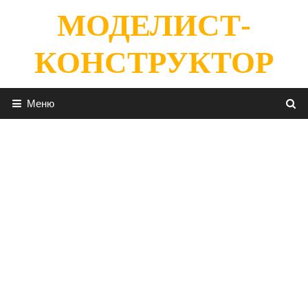
Перейти
МОДЕЛИСТ-
к
содержимому
КОНСТРУКТОР
Меню