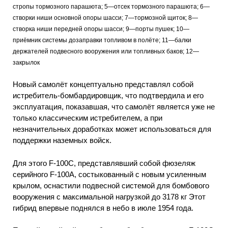
стропы тормозного парашюта; 5—отсек тормозного парашюта; 6—
створки
ниши основной опоры шасси; 7—тормозной
щиток; 8—
створка ниши передней опоры шасси; 9—порты пушек; 10—
приёмник системы дозаправки топливом в полёте; 11—балки
держателей подвесного вооружения или топливных баков; 12—
закрылок
Новый самолёт концептуально представлял собой
истребитель-бомбардировщик, что подтвердила и его
эксплуатация, показавшая, что самолёт является уже не
только классическим истребителем, а при
незначительных доработках может использоваться для
поддержки наземных войск.
Для этого F-100С, представлявший собой фюзеляж
серийного F-100А, состыкованный с новым усиленным
крылом, оснастили подвесной системой для бомбового
вооружения с максимальной нагрузкой до 3178 кг Этот
гибрид впервые поднялся в небо в июле 1954 года.