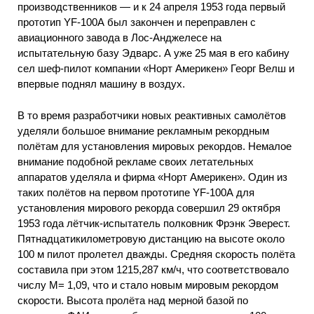
производственников — и к 24 апреля 1953 года первый
прототип YF-100А был закончен и переправлен с
авиационного завода в Лос-Анджелесе на
испытательную базу Эдварс. А уже 25 мая в его кабину
сел шеф-пилот компании «Норт Америкен» Георг Велш и
впервые поднял машину в воздух.
В то время разработчики новых реактивных самолётов
уделяли большое внимание рекламным рекордным
полётам для установления мировых рекордов. Немалое
внимание подобной рекламе своих летательных
аппаратов уделяла и фирма «Норт Америкен». Один из
таких полётов на первом прототипе YF-100А для
установления мирового рекорда совершил 29 октября
1953 года лётчик-испытатель полковник Фрэнк Эверест.
Пятнадцатикилометровую дистанцию на высоте около
100 м пилот пролетел дважды. Средняя скорость полёта
составила при этом 1215,287 км/ч, что соответствовало
числу М= 1,09, что и стало новым мировым рекордом
скорости. Высота пролёта над мерной базой по