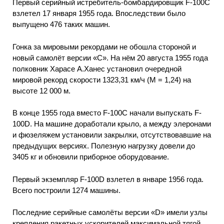
Первый серийный истребитель-бомбардировщик F-100С
взлетел 17 января 1955 года. Впоследствии было
выпущено 476 таких машин.
Гонка за мировыми рекордами не обошла стороной и
новый самолёт версии «С». На нём 20 августа 1955 года
полковник Харасе А.Ханес установил очередной
мировой рекорд скорости 1323,31 км/ч (М = 1,24) на
высоте 12 000 м.
В конце 1955 года вместо F-100С начали выпускать F-
100D. На машине доработали крыло, а между элеронами
и фюзеляжем установили закрылки, отсутствовавшие на
предыдущих версиях. Полезную нагрузку довели до
3405 кг и обновили приборное оборудование.
Первый экземпляр F-100D взлетел в январе 1956 года.
Всего построили 1274 машины.
Последние серийные самолёты версии «D» имели узлы
крепления ракетных ускорителей максимальной тягой