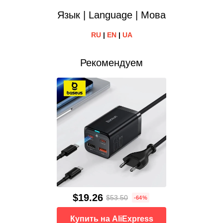
Язык | Language | Мова
RU
|
EN
|
UA
Рекомендуем
$19.26
$53.50
-64%
Купить на AliExpress