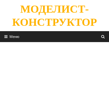
Перейти
МОДЕЛИСТ-
к
содержимому
КОНСТРУКТОР
Меню