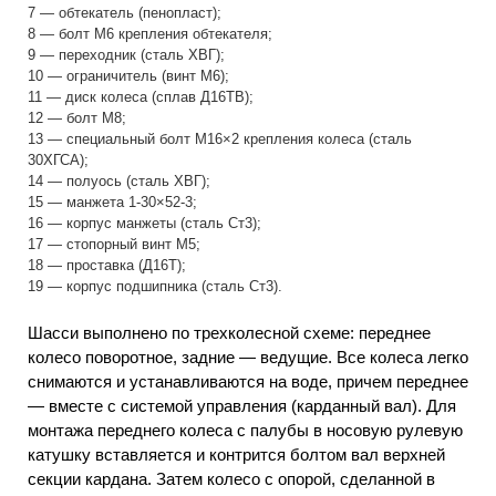
7 — обтекатель (пенопласт);
8 — болт М6 крепления обтекателя;
9 — переходник (сталь ХВГ);
10 — ограничитель (винт М6);
11 — диск колеса (сплав Д16ТВ);
12 — болт М8;
13 — специальный болт М16×2 крепления колеса (сталь
30ХГСА);
14 — полуось (сталь ХВГ);
15 — манжета 1-30×52-3;
16 — корпус манжеты (сталь Ст3);
17 — стопорный винт М5;
18 — проставка (Д16Т);
19 — корпус подшипника (сталь Ст3).
Шасси выполнено по трехколесной схеме: переднее
колесо поворотное, задние — ведущие. Все колеса легко
снимаются и устанавливаются на воде, причем переднее
— вместе с системой управления (карданный вал). Для
монтажа переднего колеса с палубы в носовую рулевую
катушку вставляется и контрится болтом вал верхней
секции кардана. Затем колесо с опорой, сделанной в