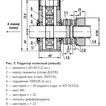
Рис. 5. Редуктор колесный (левый):
1 — манжета 1-25×42-3 (2 шт.);
2 — корпус манжеты (сплав Д16ТВ);
3 — выходной вал (сталь 30ХГСА);
4 — подшипник 7000105 (5 шт.);
5 — шестерня z = 18 (заднего хода, от КП ГАЗ-51);
6 — винт М6;
7 — шестерня z = 22;
8 — полуось дифференциала;
9 — шестерня z = 22;