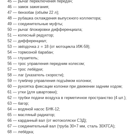
45 — рычаг переключения передач;
46 — замок зажигания;
47 — бензобак (объём 22 л);
48 — рубашка охлаждения выпускного коллектора;
49 — соединительные муфты;
50 — рычаг блокировки дифференциала;
51 — колесный редуктор;
52 — дифференциал;
53 — звёздочка z = 18 (от мотоцикла ИЖ-59);
54 — тормозной барабан;
55 — глушитель;
56 — трос управления передним колесом;
57 — трос лебёдки;
58 — лаг (указатель скорости);
59 — тумблер управления подъёмом колонки;
60 — рукоятка фиксации колонки при движении задним ходом;
61 — утки (для швартовки);
62 — трубки подачи воздуха в герметичное пространство (4 шт.);
63 — багор;
64 — водяной насос БНК-12;
65 — масляный радиатор;
66 — карданный вал (от мотоколяски СЗД);
67 — соединительный вал (труба 30×7 мм, сталь 30ХГСА);
68 — лебёдка;