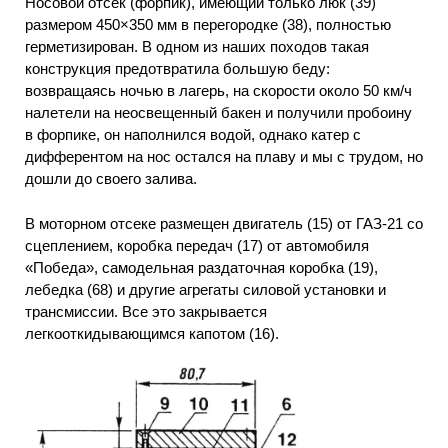
Носовой отсек (форпик), имеющий только люк (39)
размером 450×350 мм в перегородке (38), полностью
герметизирован. В одном из наших походов такая
конструкция предотвратила большую беду:
возвращаясь ночью в лагерь, на скорости около 50 км/ч
налетели на неосвещенный бакен и получили пробоину
в форпике, он наполнился водой, однако катер с
дифферентом на нос остался на плаву и мы с трудом, но
дошли до своего залива.
В моторном отсеке размещен двигатель (15) от ГАЗ-21 со
сцеплением, коробка передач (17) от автомобиля
«Победа», самодельная раздаточная коробка (19),
лебедка (68) и другие агрегаты силовой установки и
трансмиссии. Все это закрывается
легкооткидывающимся капотом (16).