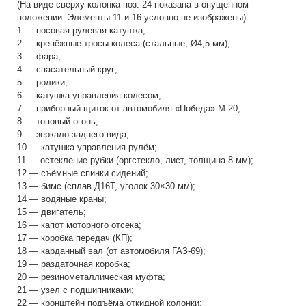
(На виде сверху колонка поз. 24 показана в опущенном
положении. Элементы 11 и 16 условно не изображены):
1 — носовая рулевая катушка;
2 — крепёжные тросы колеса (стальные, Ø4,5 мм);
3 — фара;
4 — спасательный круг;
5 — ролики;
6 — катушка управления колесом;
7 — приборный щиток от автомобиля «Победа» М-20;
8 — топовый огонь;
9 — зеркало заднего вида;
10 — катушка управления рулём;
11 — остекление рубки (оргстекло, лист, толщина 8 мм);
12 — съёмные спинки сидений;
13 — бимс (сплав Д16Т, уголок 30×30 мм);
14 — водяные краны;
15 — двигатель;
16 — капот моторного отсека;
17 — коробка передач (КП);
18 — карданный вал (от автомобиля ГАЗ-69);
19 — раздаточная коробка;
20 — резинометаллическая муфта;
21 — узел с подшипниками;
22 — кронштейн подъёма откидной колонки;