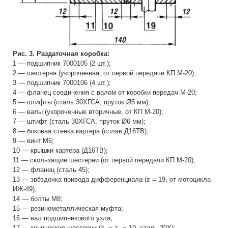
Рис. 3. Раздаточная коробка:
1 — подшипник 7000105 (2 шт.);
2 — шестерня (укороченная, от первой передачи КП М-20);
3 — подшипник 7000106 (4 шт.);
4 — фланец соединения с валом от коробки передач М-20;
5 — штифты (сталь 30ХГСА, пруток Ø5 мм);
6 — валы (укороченные вторичные, от КП М-20);
7 — штифт (сталь 30ХГСА, пруток Ø6 мм);
8 — боковая стенка картера (сплав Д16ТВ);
9 — винт М6;
10 — крышки картера (Д16ТВ);
11 — скользящие шестерни (от первой передачи КП М-20);
12 — фланец (сталь 45);
13 — звёздочка привода дифференциала (z = 19, от мотоцикла
ИЖ-49);
14 — болты М8;
15 — резинометаллическая муфта;
16 — вал подшипникового узла;
17 — конические шестерни (z₁ = z₂ = 19, сталь 20Х);