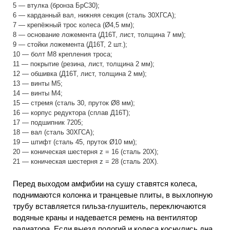
5 — втулка (бронза БрС30);
6 — карданный вал, нижняя секция (сталь 30ХГСА);
7 — крепёжный трос колеса (Ø4,5 мм);
8 — основание ложемента (Д16Т, лист, толщина 7 мм);
9 — стойки ложемента (Д16Т, 2 шт.);
10 — болт М8 крепления троса;
11 — покрытие (резина, лист, толщина 2 мм);
12 — обшивка (Д16Т, лист, толщина 2 мм);
13 — винты М5;
14 — винты М4;
15 — стремя (сталь 30, пруток Ø8 мм);
16 — корпус редуктора (сплав Д16Т);
17 — подшипник 7205;
18 — вал (сталь 30ХГСА);
19 — штифт (сталь 45, пруток Ø10 мм);
20 — коническая шестерня z = 16 (сталь 20Х);
21 — коническая шестерня z = 28 (сталь 20Х).
Перед выходом амфибии на сушу ставятся колеса,
поднимаются колонка и транцевые плиты, в выхлопную
трубу вставляется гильза-глушитель, переключаются
водяные краны и надевается ремень на вентилятор
радиатора. Если выезд пологий и колеса коснулись дна