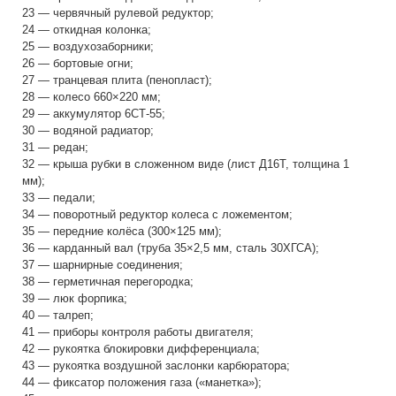
23 — червячный рулевой редуктор;
24 — откидная колонка;
25 — воздухозаборники;
26 — бортовые огни;
27 — транцевая плита (пенопласт);
28 — колесо 660×220 мм;
29 — аккумулятор 6СТ-55;
30 — водяной радиатор;
31 — редан;
32 — крыша рубки в сложенном виде (лист Д16Т, толщина 1
мм);
33 — педали;
34 — поворотный редуктор колеса с ложементом;
35 — передние колёса (300×125 мм);
36 — карданный вал (труба 35×2,5 мм, сталь 30ХГСА);
37 — шарнирные соединения;
38 — герметичная перегородка;
39 — люк форпика;
40 — талреп;
41 — приборы контроля работы двигателя;
42 — рукоятка блокировки дифференциала;
43 — рукоятка воздушной заслонки карбюратора;
44 — фиксатор положения газа («манетка»);