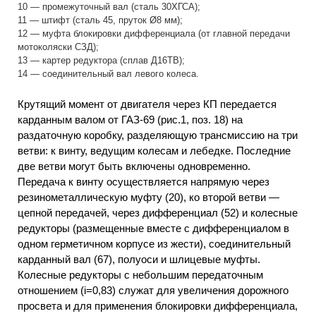
10 — промежуточный вал (сталь 30ХГСА);
11 — штифт (сталь 45, пруток Ø8 мм);
12 — муфта блокировки дифференциала (от главной передачи
мотоколяски СЗД);
13 — картер редуктора (сплав Д16ТВ);
14 — соединительный вал левого колеса.
Крутящий момент от двигателя через КП передается
карданным валом от ГАЗ-69 (рис.1, поз. 18) на
раздаточную коробку, разделяющую трансмиссию на три
ветви: к винту, ведущим колесам и лебедке. Последние
две ветви могут быть включены одновременно.
Передача к винту осуществляется напрямую через
резинометаллическую муфту (20), ко второй ветви —
цепной передачей, через дифференциал (52) и колесные
редукторы (размещенные вместе с дифференциалом в
одном герметичном корпусе из жести), соединительный
карданный вал (67), полуоси и шлицевые муфты.
Колесные редукторы с небольшим передаточным
отношением (i=0,83) служат для увеличения дорожного
просвета и для применения блокировки дифференциала,