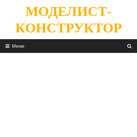
Перейти
МОДЕЛИСТ-
к
содержимому
КОНСТРУКТОР
Меню