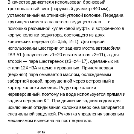
В качестве движителя использовал бронзовый
трехлопастный винт (наружный диаметр 440 мм),
установленный на откидной угловой колонке. Передача
крутящего момента на него от ведущего вала — с
помощью разъемной кулачковой муфты и встроенного в
корпус колонки редуктора, состоящего из двух
конических передач (i1=0,55, i2=1). Для первой
использованы шестерни от заднего моста автомобиля
ГАЗ-51 (полуосевая z1=20 и сателитная z2=11), а для
второй — пара шестеренок (z3=z4=17), сделанных из
стали 12ХН3А и цементированных. Причем первая
(верхняя) пара омывается маслом, охлаждаемым
забортной водой, пропущенной через встроенный в
картер колонки змеевик. Редуктор колонки
нереверсивный, поэтому на воде используется прямая и
задняя передачи КП. При движении задним ходом для
исключения откидывания колонки вверх она запирается
специальной защелкой. Рукоятка управления запорным
механизмом вынесена на пост водителя.