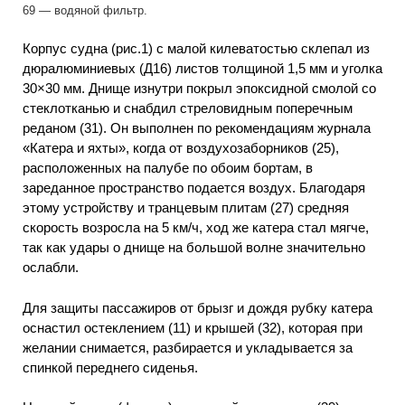
69 — водяной фильтр.
Корпус судна (рис.1) с малой килеватостью склепал из
дюралюминиевых (Д16) листов толщиной 1,5 мм и уголка
30×30 мм. Днище изнутри покрыл эпоксидной смолой со
стеклотканью и снабдил стреловидным поперечным
реданом (31). Он выполнен по рекомендациям журнала
«Катера и яхты», когда от воздухозаборников (25),
расположенных на палубе по обоим бортам, в
зареданное пространство подается воздух. Благодаря
этому устройству и транцевым плитам (27) средняя
скорость возросла на 5 км/ч, ход же катера стал мягче,
так как удары о днище на большой волне значительно
ослабли.
Для защиты пассажиров от брызг и дождя рубку катера
оснастил остеклением (11) и крышей (32), которая при
желании снимается, разбирается и укладывается за
спинкой переднего сиденья.