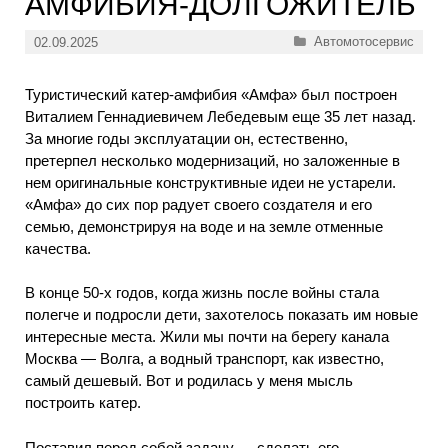
АМФИБИЯ-ДОЛГОЖИТЕЛЬ
Рубрики
Автомотосервис
02.09.2025
Туристический катер-амфибия «Амфа» был построен
Виталием Геннадиевичем Лебедевым еще 35 лет назад.
За многие годы эксплуатации он, естественно,
претерпел несколько модернизаций, но заложенные в
нем оригинальные конструктивные идеи не устарели.
«Амфа» до сих пор радует своего создателя и его
семью, демонстрируя на воде и на земле отменные
качества.
В конце 50-х годов, когда жизнь после войны стала
полегче и подросли дети, захотелось показать им новые
интересные места. Жили мы почти на берегу канала
Москва — Волга, а водный транспорт, как известно,
самый дешевый. Вот и родилась у меня мысль
построить катер.
Поставил перед собой задачу — сделать его