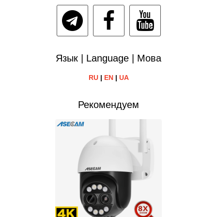
Язык | Language | Мова
RU
|
EN
|
UA
Рекомендуем