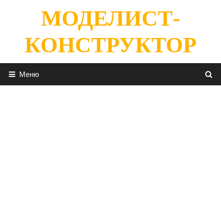
Перейти
МОДЕЛИСТ-
к
содержимому
КОНСТРУКТОР
Меню