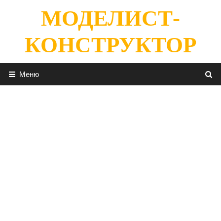
Перейти
МОДЕЛИСТ-
к
содержимому
КОНСТРУКТОР
Меню