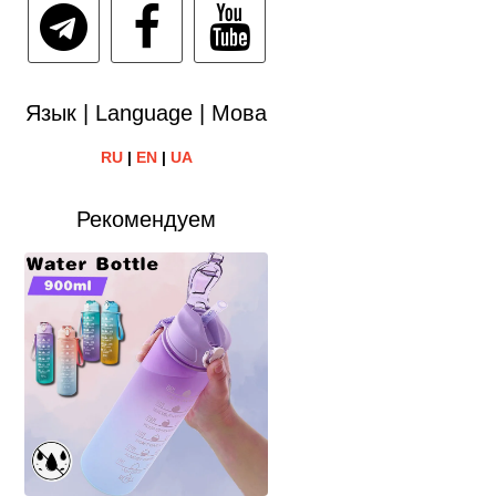
Язык | Language | Мова
RU
|
EN
|
UA
Рекомендуем