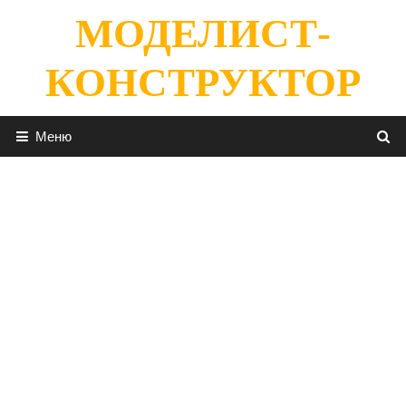
Перейти
МОДЕЛИСТ-
к
содержимому
КОНСТРУКТОР
Меню