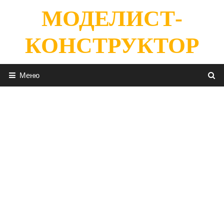
Перейти
МОДЕЛИСТ-
к
содержимому
КОНСТРУКТОР
Меню