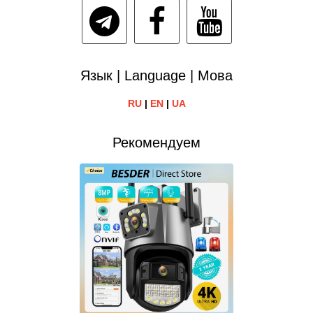
Язык | Language | Мова
RU
|
EN
|
UA
Рекомендуем