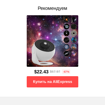
Рекомендуем
$22.43
$67.97
-67%
Купить на AliExpress