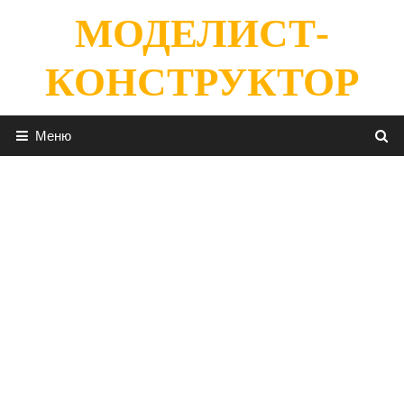
Перейти
МОДЕЛИСТ-
к
содержимому
КОНСТРУКТОР
Меню