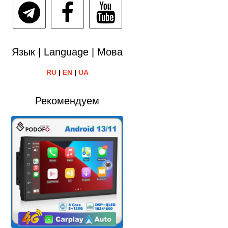
Язык | Language | Мова
RU
|
EN
|
UA
Рекомендуем