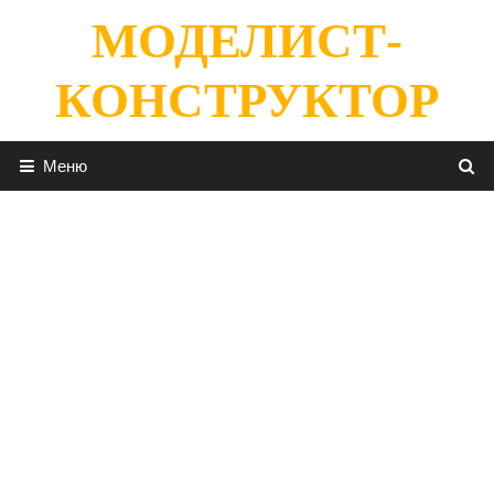
Перейти
МОДЕЛИСТ-
к
содержимому
КОНСТРУКТОР
Меню