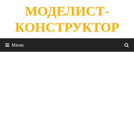
Перейти
МОДЕЛИСТ-
к
содержимому
КОНСТРУКТОР
Меню