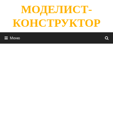
Перейти
МОДЕЛИСТ-
к
содержимому
КОНСТРУКТОР
Меню