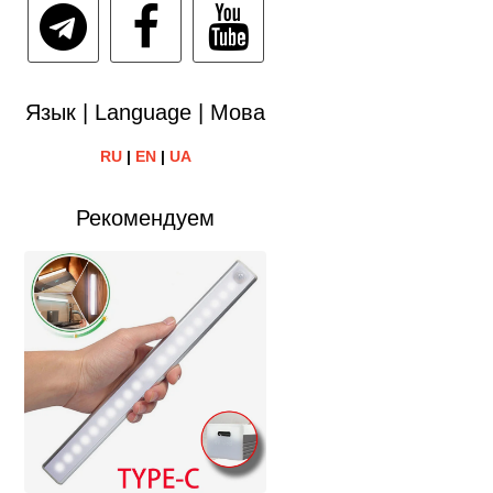
Язык | Language | Мова
RU
|
EN
|
UA
Рекомендуем