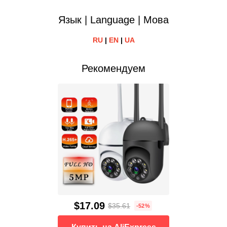
Язык | Language | Мова
RU
|
EN
|
UA
Рекомендуем
$17.09
$35.61
-52%