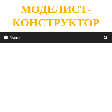
Перейти
МОДЕЛИСТ-
к
содержимому
КОНСТРУКТОР
Меню