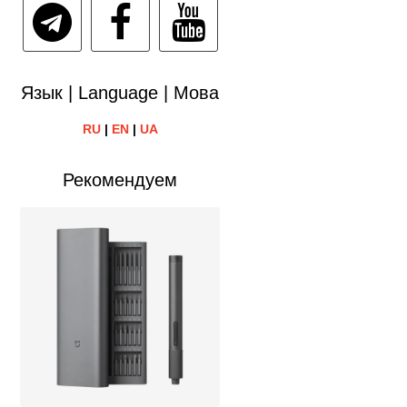
Язык | Language | Мова
RU
|
EN
|
UA
Рекомендуем