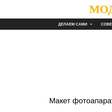
Перейти
МО
к
содержимому
ДЕЛАЕМ САМИ
СОВ
Макет фотоапара