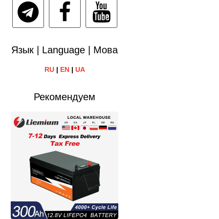
Язык | Language | Мова
RU
|
EN
|
UA
Рекомендуем