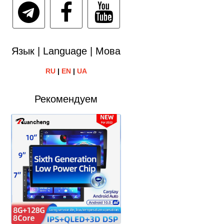
Язык | Language | Мова
RU
|
EN
|
UA
Рекомендуем