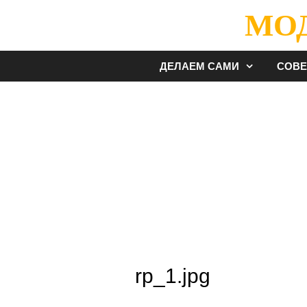
Перейти
МО
к
содержимому
ДЕЛАЕМ САМИ
СОВ
rp_1.jpg