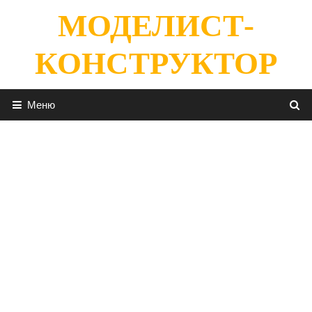
Перейти
МОДЕЛИСТ-
к
содержимому
КОНСТРУКТОР
Меню