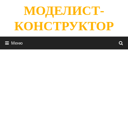
Перейти
МОДЕЛИСТ-
к
содержимому
КОНСТРУКТОР
Меню