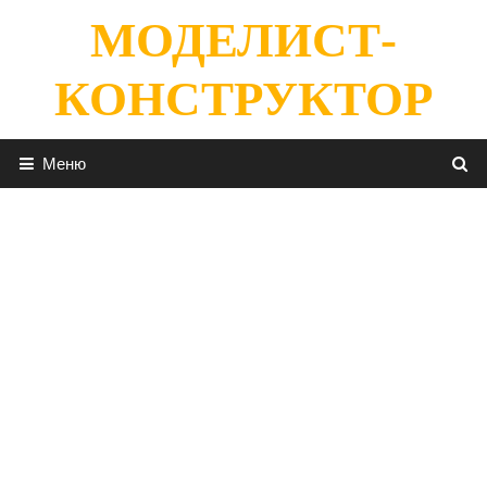
Перейти
МОДЕЛИСТ-
к
содержимому
КОНСТРУКТОР
Меню