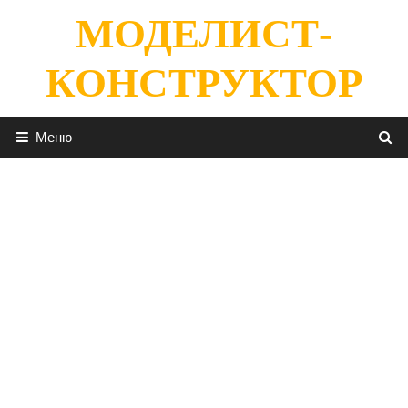
Перейти
МОДЕЛИСТ-
к
содержимому
КОНСТРУКТОР
Меню